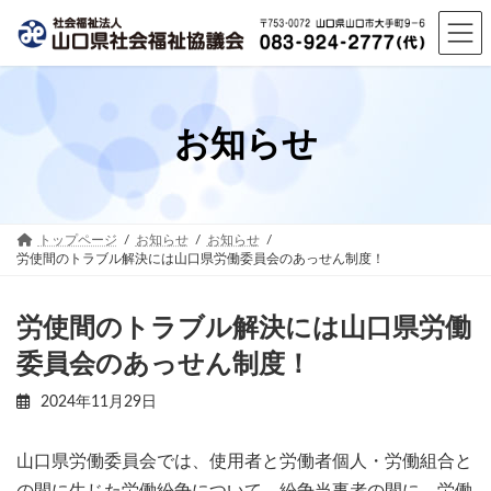
コ
ナ
ン
ビ
テ
ゲ
ン
ー
ツ
シ
へ
ョ
お知らせ
ス
ン
キ
に
ッ
移
プ
動
トップページ
お知らせ
お知らせ
労使間のトラブル解決には山口県労働委員会のあっせん制度！
労使間のトラブル解決には山口県労働
委員会のあっせん制度！
2024年11月29日
山口県労働委員会では、使用者と労働者個人・労働組合と