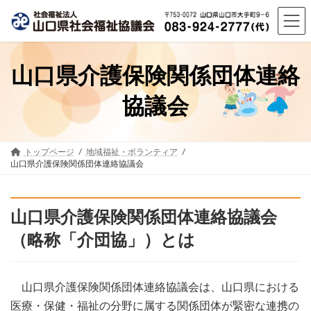
コ
ナ
ン
ビ
テ
ゲ
ン
ー
ツ
シ
山口県介護保険関係団体連絡
へ
ョ
ス
ン
協議会
キ
に
ッ
移
プ
動
トップページ
地域福祉・ボランティア
山口県介護保険関係団体連絡協議会
山口県介護保険関係団体連絡協議会
（略称「介団協」）とは
山口県介護保険関係団体連絡協議会は、山口県における
医療・保健・福祉の分野に属する関係団体が緊密な連携の