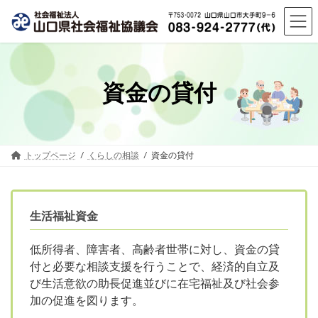
コ
ナ
ン
ビ
テ
ゲ
ン
ー
ツ
シ
へ
ョ
資金の貸付
ス
ン
キ
に
ッ
移
プ
動
トップページ
くらしの相談
資金の貸付
生活福祉資金
低所得者、障害者、高齢者世帯に対し、資金の貸
付と必要な相談支援を行うことで、経済的自立及
び生活意欲の助長促進並びに在宅福祉及び社会参
加の促進を図ります。