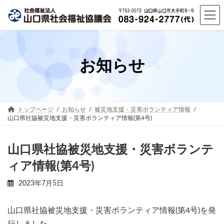
コ
ナ
ン
ビ
テ
ゲ
ン
ー
ツ
シ
へ
ョ
お知らせ
ス
ン
キ
に
ッ
移
プ
動
トップページ
お知らせ
被災地支援・災害ボランティア情報
山口県社協被災地支援・災害ボランティア情報(第4号)
山口県社協被災地支援・災害ボランテ
ィア情報(第4号)
2023年7月5日
山口県社協被災地支援・災害ボランティア情報(第4号)を発