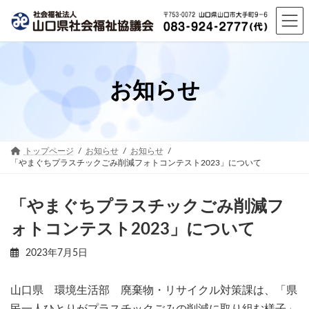
コ
ナ
ン
ビ
テ
ゲ
ン
ー
ツ
シ
へ
ョ
お知らせ
ス
ン
キ
に
ッ
移
プ
動
トップページ
お知らせ
お知らせ
「やまぐちプラスチックごみ削減フォトコンテスト2023」について
「やまぐちプラスチックごみ削減フ
ォトコンテスト2023」について
2023年7月5日
山口県 環境生活部 廃棄物・リサイクル対策課は、「県