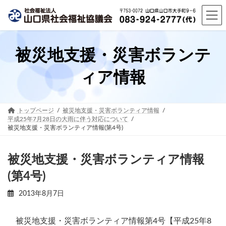
コ
ナ
ン
ビ
テ
ゲ
ン
ー
ツ
シ
被災地支援・災害ボランテ
へ
ョ
ス
ン
ィア情報
キ
に
ッ
移
プ
動
トップページ
被災地支援・災害ボランティア情報
平成25年7月28日の大雨に伴う対応について
被災地支援・災害ボランティア情報(第4号)
被災地支援・災害ボランティア情報
(第4号)
2013年8月7日
被災地支援・災害ボランティア情報第4号【平成25年8