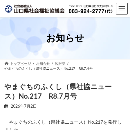
コ
ナ
ン
ビ
テ
ゲ
ン
ー
ツ
シ
へ
ョ
お知らせ
ス
ン
キ
に
ッ
移
プ
動
トップページ
お知らせ
広報誌
やまぐちのふくし（県社協ニュース）No.217 R8.7月号
やまぐちのふくし（県社協ニュー
ス）No.217 R8.7月号
2026年7月2日
やまぐちのふくし（県社協ニュース）No.217を発行し