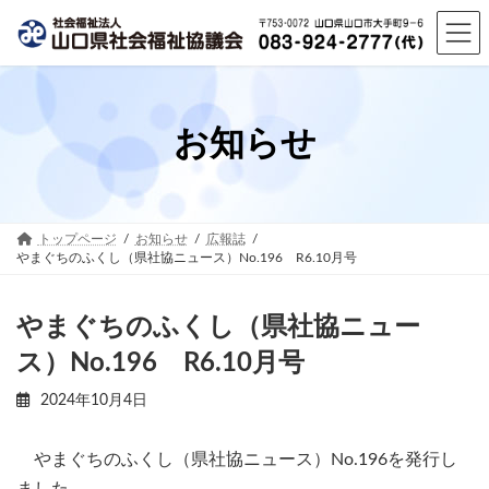
コ
ナ
ン
ビ
テ
ゲ
ン
ー
ツ
シ
へ
ョ
お知らせ
ス
ン
キ
に
ッ
移
プ
動
トップページ
お知らせ
広報誌
やまぐちのふくし（県社協ニュース）No.196 R6.10月号
やまぐちのふくし（県社協ニュー
ス）No.196 R6.10月号
2024年10月4日
やまぐちのふくし（県社協ニュース）No.196を発行し