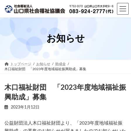
コ
ナ
ン
ビ
テ
ゲ
ン
ー
ツ
シ
へ
ョ
お知らせ
ス
ン
キ
に
ッ
移
プ
動
トップページ
お知らせ
助成金
木口福祉財団 「2023年度地域福祉振興助成」募集
木口福祉財団 「2023年度地域福祉振
興助成」募集
2023年1月12日
公益財団法人木口福祉財団より、「2023年度地域福祉振