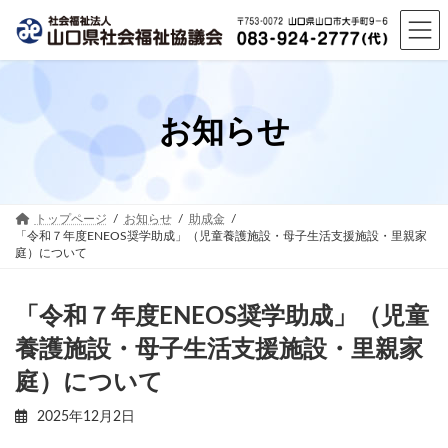
コ
ナ
ン
ビ
テ
ゲ
ン
ー
ツ
シ
へ
ョ
お知らせ
ス
ン
キ
に
ッ
移
プ
動
トップページ
お知らせ
助成金
「令和７年度ENEOS奨学助成」（児童養護施設・母子生活支援施設・里親家
庭）について
「令和７年度ENEOS奨学助成」（児童
養護施設・母子生活支援施設・里親家
庭）について
2025年12月2日