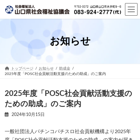
コ
ナ
ン
ビ
テ
ゲ
ン
ー
ツ
シ
へ
ョ
お知らせ
ス
ン
キ
に
ッ
移
プ
動
トップページ
お知らせ
助成金
2025年度「POSC社会貢献活動支援のための助成」のご案内
2025年度「POSC社会貢献活動支援の
ための助成」のご案内
2024年10月15日
一般社団法人パチンコパチスロ社会貢献機構より2025年