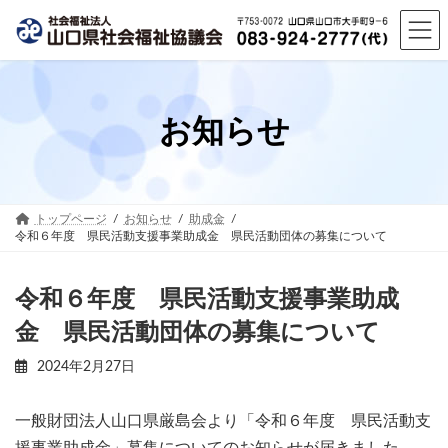
コ
ナ
ン
ビ
テ
ゲ
ン
ー
ツ
シ
へ
ョ
お知らせ
ス
ン
キ
に
ッ
移
プ
動
トップページ
お知らせ
助成金
令和６年度 県民活動支援事業助成金 県民活動団体の募集について
令和６年度 県民活動支援事業助成
金 県民活動団体の募集について
2024年2月27日
一般財団法人山口県厳島会より「令和６年度 県民活動支