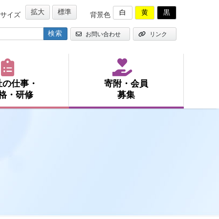
拡大
標準
白
黄
黒
サイズ
背景色
お問い合わせ
リンク
祉の仕事・
寄附・会員
格・研修
募集