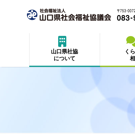
コ
ナ
ン
ビ
テ
ゲ
ン
ー
ツ
シ
へ
ョ
ス
ン
キ
に
山口県社協
く
ッ
移
について
プ
動