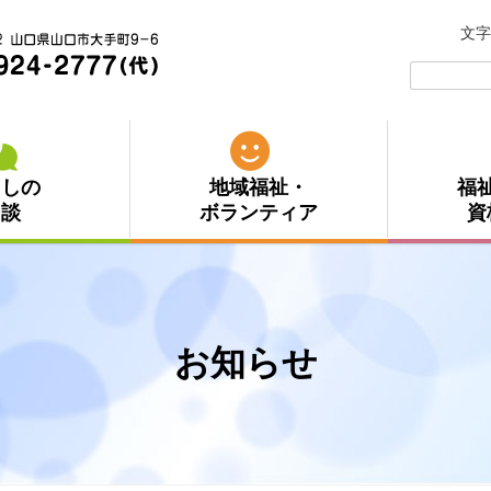
文字
検
索:
らしの
地域福祉・
福
相談
ボランティア
資
お知らせ