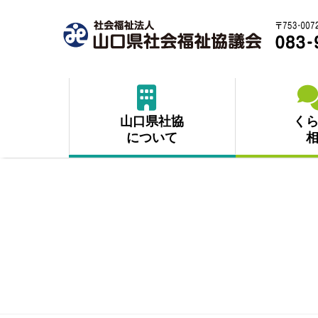
コ
ナ
ン
ビ
テ
ゲ
ン
ー
ツ
シ
へ
ョ
ス
ン
キ
に
山口県社協
く
ッ
移
について
プ
動