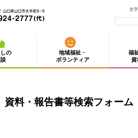
文字
検
索:
らしの
地域福祉・
福
相談
ボランティア
資
資料・報告書等検索フォーム