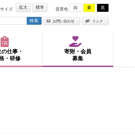
拡大
標準
白
黄
黒
サイズ
背景色
お問い合わせ
リンク
祉の仕事・
寄附・会員
格・研修
募集