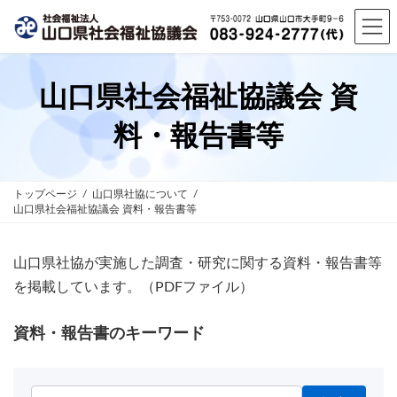
コ
ナ
ン
ビ
テ
ゲ
ン
ー
ツ
シ
山口県社会福祉協議会 資
へ
ョ
ス
ン
料・報告書等
キ
に
ッ
移
プ
動
トップページ
山口県社協について
山口県社会福祉協議会 資料・報告書等
山口県社協が実施した調査・研究に関する資料・報告書等
を掲載しています。（PDFファイル）
資料・報告書のキーワード