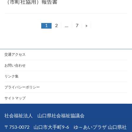
（市町社協用）報告書
1
2
…
7
»
投
稿
ナ
交通アクセス
ビ
ゲ
お問い合わせ
ー
リンク集
シ
プライバシーポリシー
ョ
サイトマップ
ン
社会福祉法人 山口県社会福祉協議会
〒753-0072
山口市大手町9-6 ゆ～あいプラザ 山口県社